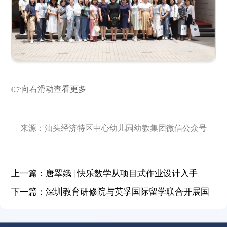
的环境中成长的幼儿、富有特色的文化课
程，感受到“教无痕”。不同非遗文化设计的
场馆，为幼儿提供可探索、交流的环境，充
满潮汕文化氛围。我们看到小朋友做岗位指
导员的时候非常热情、耐心，能够照顾客人
老师，同时也能照顾游客小朋友，感受到了
👉向右滑动查看更多
师幼的平等。在这其中，教师成为幼儿的支
持者，幼儿成为主动学习的主人，综合性的
活动，实现了幼儿全方位、个性化的发展。
来源：汕头经济特区中心幼儿园幼教集团微信公众号
深圳市莲花二村幼儿园教师代表：
上一篇：唐翠娥 | 快乐数学从项目式作业设计入手
在名粿屋，孩子们对食物的制作步骤十
分清晰，我作为游客参与其中时感受到了孩
下一篇：深圳教育研修院与英孚国际留学联合开展国
子们浓厚的好客之情，他们主动为我们拉开
际化学术能力测评研究
小凳子，询问我们的需求，熟练制作美食，