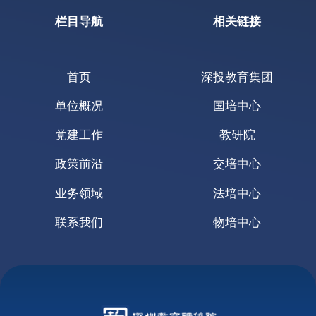
细心地接过盘子，拿到盥洗室……这些举动
栏目导航
相关链接
无不体现着孩子们的优良品质。
首页
深投教育集团
深圳市第二幼儿园教师代表：
单位概况
国培中心
走进汕特中心幼儿园，迎面感受到了雅
园的潮汕文化底蕴深厚，每个班的场馆都有
党建工作
教研院
特色，幼儿阳光，大气，自信，文化自信植
政策前沿
交培中心
入孩子们心中。
业务领域
法培中心
联系我们
物培中心
深圳市龙华区博蕾幼儿园教师代表：
感谢提供观摩学习的机会！我感受到潮
文化在幼儿游戏中的渗透，雅文化在幼儿日
常生活中的浸润，幼儿发展在活动中的体
现。孩子们自信大方，热情待客的表现深深