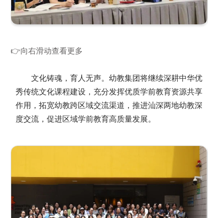
展。看得出幼儿对于潮汕文化的学习很深
入、很投入！
👉向右滑动查看更多
深圳市彩田幼儿园教师代表：
文化铸魂，育人无声。幼教集团将继续深耕中华优
从上至下的优雅、从容、放松的氛围，
秀传统文化课程建设，充分发挥优质学前教育资源共享
幼儿各司其职，各自沉浸。在民族舞馆中，
作用，拓宽幼教跨区域交流渠道，推进汕深两地幼教深
游客在游戏中自然放松地交谈，让我仿佛回
度交流，促进区域学前教育高质量发展。
到儿时的“厝边头尾”“踢桃”的生活。整个幼
儿园像一个大家族，彼此熟识互相关爱，潮
文化氛围浓厚。
深圳市第八幼儿园教师代表：
印象深刻的是“雅致”的教育、在美和爱